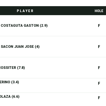
P L A Y E R
HOLE
 COSTAGUTA GASTON (2.9)
F
SACON JUAN JOSE (4)
F
ROSSITER (7.8)
F
RINO (3.4)
F
LAZA (6.6)
F