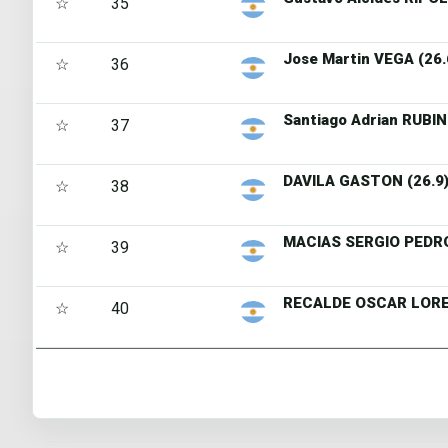
☆
35
Jose Martin VEGA (26.
☆
36
Santiago Adrian RUBIN
☆
37
DAVILA GASTON (26.9
☆
38
MACIAS SERGIO PEDRO
☆
39
RECALDE OSCAR LORE
☆
40