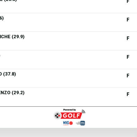
F
6)
F
ICHE (29.9)
F
)
F
 (37.8)
F
NZO (29.2)
F