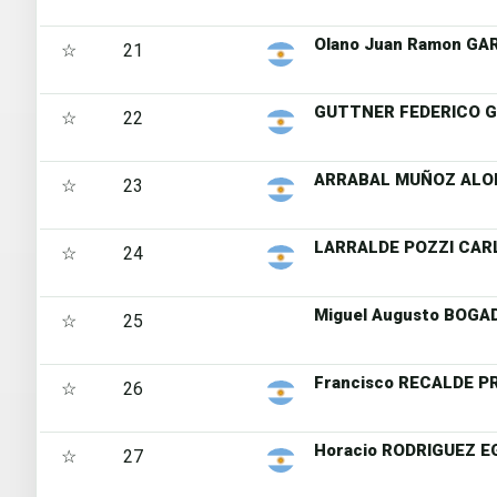
Olano Juan Ramon GAR
☆
21
GUTTNER FEDERICO GU
☆
22
ARRABAL MUÑOZ ALON
☆
23
LARRALDE POZZI CARL
☆
24
Miguel Augusto BOGAD
☆
25
Francisco RECALDE PR
☆
26
Horacio RODRIGUEZ EG
☆
27