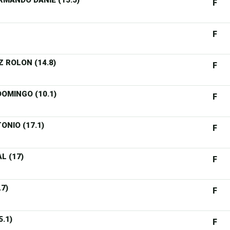
MANDO DANIE (15.5)
F
F
Z ROLON (14.8)
F
OMINGO (10.1)
F
NIO (17.1)
F
L (17)
F
.7)
F
.1)
F