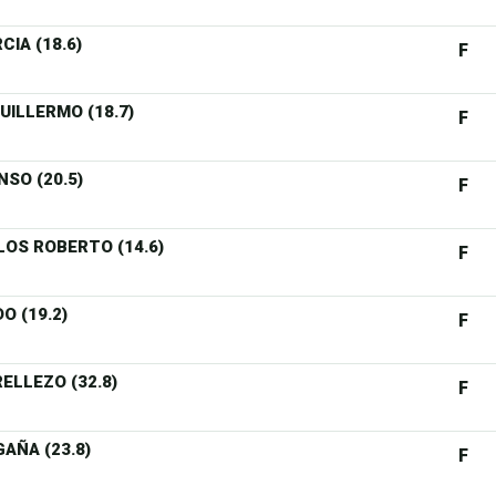
CIA (18.6)
F
ILLERMO (18.7)
F
SO (20.5)
F
OS ROBERTO (14.6)
F
O (19.2)
F
ELLEZO (32.8)
F
AÑA (23.8)
F