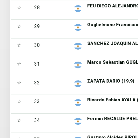
FEU DIEGO ALEJANDRO
☆
28
Guglielmone Francisco
☆
29
SANCHEZ JOAQUIN AL
☆
30
Marco Sebastian GUG
☆
31
ZAPATA DARIO (19.9)
☆
32
Ricardo Fabian AYALA 
☆
33
Fermin RECALDE PREL
☆
34
Gustavo Alcides RIPOL