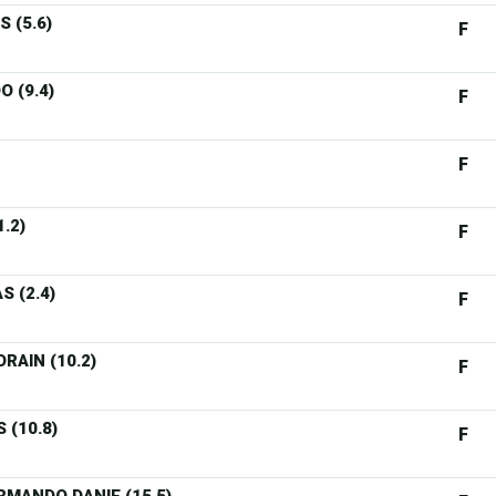
 (5.6)
F
 (9.4)
F
F
1.2)
F
 (2.4)
F
RAIN (10.2)
F
 (10.8)
F